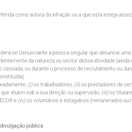
referida como autora da infração ou a que esta esteja assoc
idera-se Denunciante a pessoa singular que denuncie uma
endentemente da natureza ou sector dessa atividade (aind
to cessada, ou durante o processo de recrutamento ou dur
onstituída).
meadamente,
(i)
os trabalhadores,
(ii)
os prestadores de ser
que atuem sob a sua direção ou supervisão,
(iii)
os titula
IDECOR e
(iv)
os voluntários e estagiários (remunerados ou
divulgação
pública