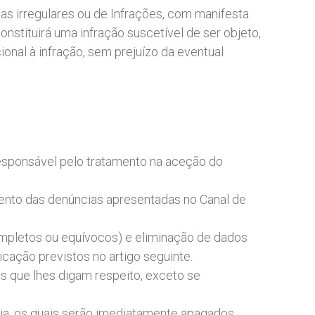
as irregulares ou de Infrações, com manifesta
nstituirá uma infração suscetível de ser objeto,
onal à infração, sem prejuízo da eventual
esponsável pelo tratamento na aceção do
mento das denúncias apresentadas no Canal de
completos ou equívocos) e eliminação de dados
ação previstos no artigo seguinte.
s que lhes digam respeito, exceto se
a, os quais serão imediatamente apagados.