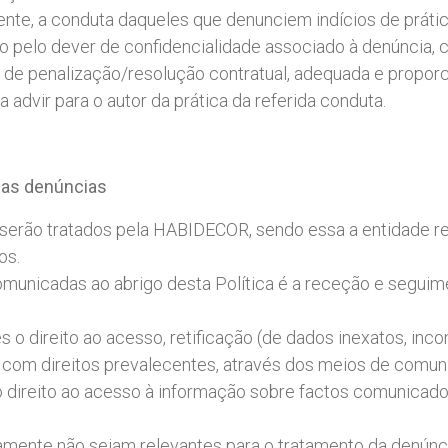
te, a conduta daqueles que denunciem indícios de prátic
 pelo dever de confidencialidade associado à denúncia, co
u de penalização/resolução contratual, adequada e proporci
a advir para o autor da prática da referida conduta.
das
denúncias
serão tratados pela HABIDECOR, sendo essa a entidade r
os.
omunicadas ao abrigo desta Política é a receção e segui
s o direito ao acesso, retificação (de dados inexatos, in
com direitos prevalecentes, através dos meios de comunic
 direito ao acesso à informação sobre factos comunicado
ente não sejam relevantes para o tratamento da denúnci