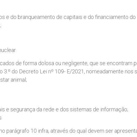
os e do branqueamento de capitais e do financiamento do 
;
uclear.
icados de forma dolosa ou negligente, que se encontram previ
o 3.º do Decreto Lei nº 109- E/2021, nomeadamente nos s
tar animal;
is e segurança da rede e dos sistemas de informação;
s
o no parágrafo 10 infra, através do qual devem ser aprese