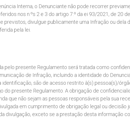
núncia Interna, o Denunciante não pode recorrer previame
feridos nos n.ºs 2 e 3 do artigo 7.º da ei 93/2021, de 20 
te previstos, divulgue publicamente uma Infração ou dela
erida pela lei.
a pelo presente Regulamento será tratada como confidenc
omunicação de Infração, incluindo a identidade do Denunci
 identificação, são de acesso restrito à(s) pessoa(s)/órg
igo do presente Regulamento. A obrigação de confidencia
inda que não sejam as pessoas responsáveis pela sua rece
ivulgada em cumprimento de obrigação legal ou decisão j
da divulgação, exceto se a prestação desta informação 